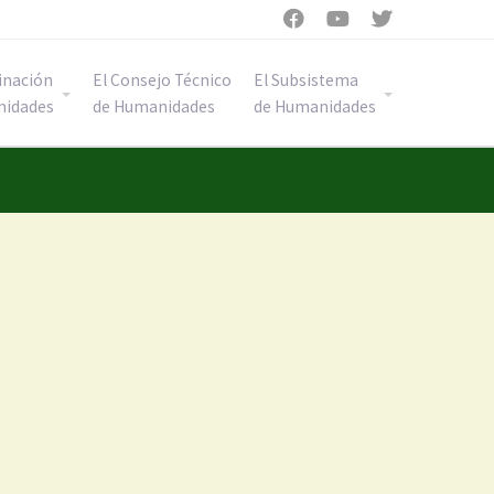



inación
El Consejo Técnico
El Subsistema
nidades
de Humanidades
de Humanidades