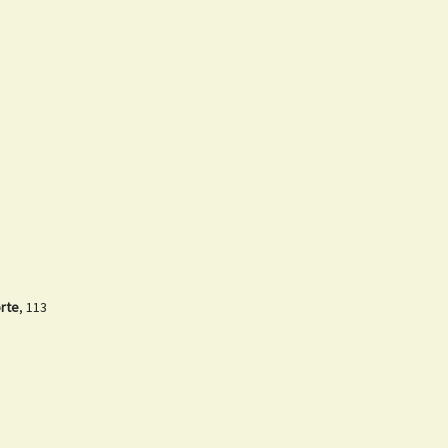
orte
, 113