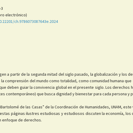
-3
ro electrónico)
10.22201/ch.9786073087643e.2024
n a partir de la segunda mitad del siglo pasado, la globalización y los 
ién la comprensión del mundo como totalidad, como comunidad humana que
cas que deben guiar la convivencia global en el presente siglo. Los derecho
ntes contemporáneo) que busca dignidad y bienestar para cada persona y p
ria-Bartolomé de las Casas” de la Coordinación de Humanidades, UNAM, est
stas páginas ilustres estudiosas y estudiosos discuten la economía, los 
 un enfoque de derechos.